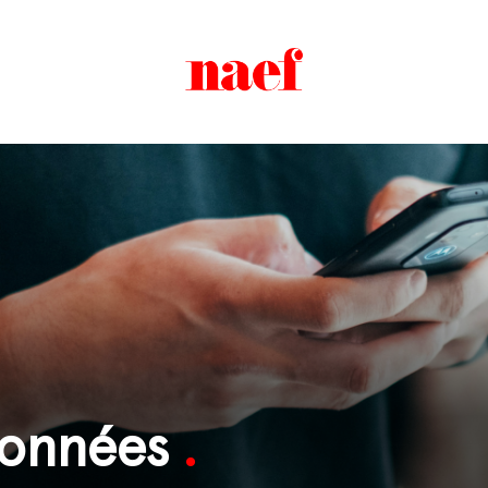
données
.