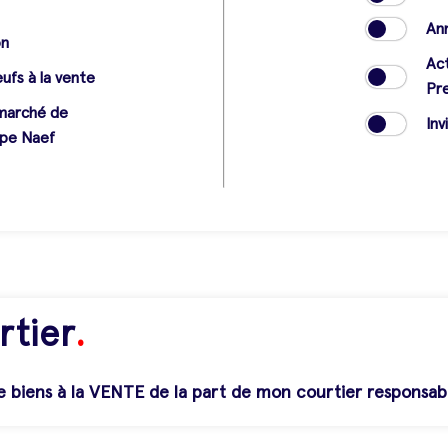
e
An
on
Act
fs à la vente
Pr
 marché de
Inv
upe Naef
rtier
.
e biens à la VENTE de la part de mon courtier responsab